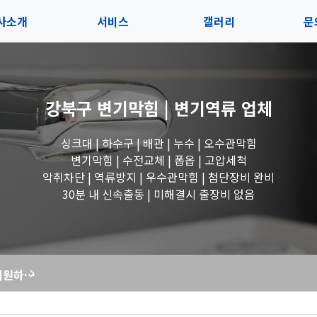
사소개
서비스
갤러리
문
인사말
서비스
전체보기
상
강북구 변기막힘 | 변기역류
업체
지사항
블로그
수도꼭지 작업
고
싱크대 | 하수구 | 배관 | 누수 | 오수관막힘
시는길
세면대 작업
변기막힘 | 수전교체 | 폽옵 | 고압세척
악취차단 | 역류방지 | 우수관막힘 | 첨단장비 완비
변기 작업
30분 내 신속출동 | 미해결시 출장비 없음
욕조 작업
꽉 막힌 변기, 시원하게 뻥! 막힘해결119의 전문 관통 작업으로 해결!
싱크대 작업