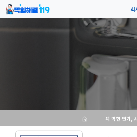
회
공
오