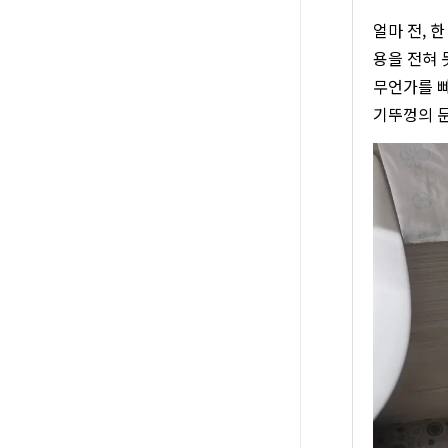
얼마 전, 
용을 전혀 
무언가를 빠
기뚜껑의 문