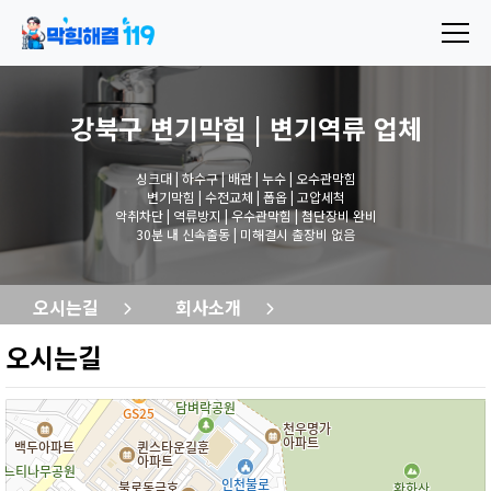
강북구 변기막힘 | 변기역류
업체
싱크대 | 하수구 | 배관 | 누수 | 오수관막힘
변기막힘 | 수전교체 | 폽옵 | 고압세척
악취차단 | 역류방지 | 우수관막힘 | 첨단장비 완비
30분 내 신속출동 | 미해결시 출장비 없음
오시는길
회사소개
오시는길