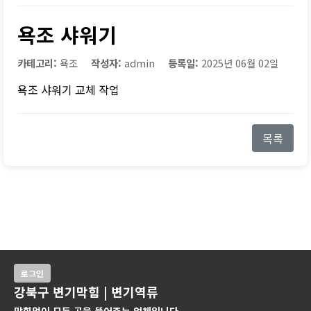
욕조 샤워기
카테고리:
욕조
작성자:
admin
등록일:
2025년 06월 02일
욕조 샤워기 교체 작업
목록
로그인
강북구 변기막힘 | 변기역류
막힘없이 모든 곳을 뚫어주는 업체입니다.