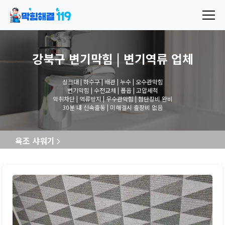
강북구 변기막힘 | 변기역류
업체
싱크대 | 하수구 | 배관 | 누수 | 오수관막힘
변기막힘 | 수전교체 | 폽옵 | 고압세척
악취차단 | 역류방지 | 우수관막힘 | 첨단장비 완비
30분 내 신속출동 | 미해결시 출장비 없음
욕조 샤워기